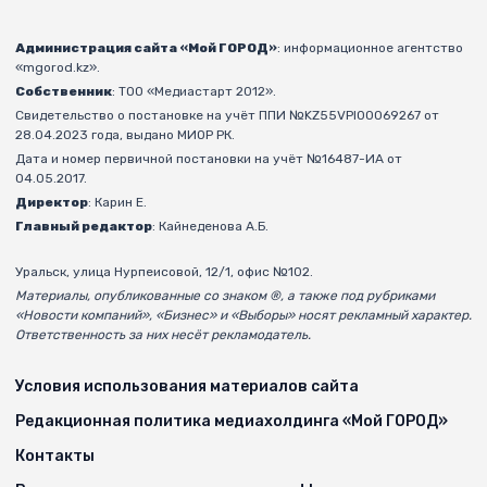
Администрация сайта «Мой ГОРОД»
: информационное агентство
«mgorod.kz».
Собственник
: ТОО «Медиастарт 2012».
Свидетельство о постановке на учёт ППИ №KZ55VPI00069267 от
28.04.2023 года, выдано МИОР РК.
Дата и номер первичной постановки на учёт №16487-ИА от
04.05.2017.
Директор
: Карин Е.
Главный редактор
: Кайнеденова А.Б.
Уральск, улица Нурпеисовой, 12/1, офис №102.
Материалы, опубликованные со знаком ®, а также под рубриками
«Новости компаний», «Бизнес» и «Выборы» носят рекламный характер.
Ответственность за них несёт рекламодатель.
Условия использования материалов сайта
Редакционная политика медиахолдинга «Мой ГОРОД»
Контакты