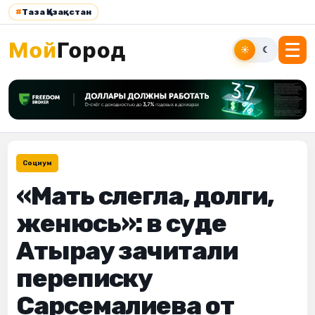
#
Таза Қазақстан
☀
☾
Социум
«Мать слегла, долги,
женюсь»: в суде
Атырау зачитали
переписку
Сарсемалиева от