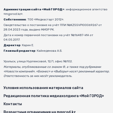
Администрация сайта «Мой ГОРОД»
: информационное агентство
«mgorod.kz».
Собственник
: ТОО «Медиастарт 2012».
Свидетельство о постановке на учёт ППИ №KZ55VPI00069267 от
28.04.2023 года, выдано МИОР РК.
Дата и номер первичной постановки на учёт №16487-ИА от
04.05.2017.
Директор
: Карин Е.
Главный редактор
: Кайнеденова А.Б.
Уральск, улица Нурпеисовой, 12/1, офис №102.
Материалы, опубликованные со знаком ®, а также под рубриками
«Новости компаний», «Бизнес» и «Выборы» носят рекламный характер.
Ответственность за них несёт рекламодатель.
Условия использования материалов сайта
Редакционная политика медиахолдинга «Мой ГОРОД»
Контакты
Возрастные ограничения на mgorod.kz