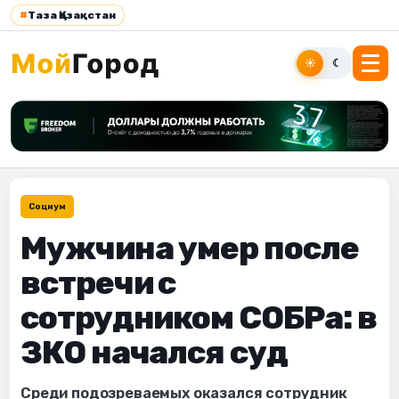
#
Таза Қазақстан
☀
☾
Социум
Мужчина умер после
встречи с
сотрудником СОБРа: в
ЗКО начался суд
Среди подозреваемых оказался сотрудник