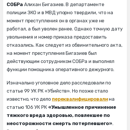
СОБР
а
Алихан Бигазиев. В департаменте
полиции ЗКО и в МВД упорно твердили, что на
момент преступления он в органах уже не
работал, а был уволен ранее. Однако точную дату
увольнения и номер приказа предоставить
отказались. Как следует из обвинительного акта,
на момент преступления Бигазиев был
действующим сотрудником СОБРа и выполнял
функции помощника оперативного дежурного.
Изначально уголовное дело расследовали по
статье 99 УК РК «Убийств». Но позже стало
известно, что дело
переквалифицировали
на
статью 106 УК РК
«Умышленное причинение
тяжкого вреда здоровью, повлекшее по
неосторожности смерть потерпевшего»
.