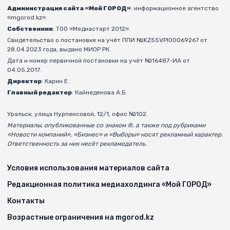
Администрация сайта «Мой ГОРОД»
: информационное агентство
«mgorod.kz».
Собственник
: ТОО «Медиастарт 2012».
Свидетельство о постановке на учёт ППИ №KZ55VPI00069267 от
28.04.2023 года, выдано МИОР РК.
Дата и номер первичной постановки на учёт №16487-ИА от
04.05.2017.
Директор
: Карин Е.
Главный редактор
: Кайнеденова А.Б.
Уральск, улица Нурпеисовой, 12/1, офис №102.
Материалы, опубликованные со знаком ®, а также под рубриками
«Новости компаний», «Бизнес» и «Выборы» носят рекламный характер.
Ответственность за них несёт рекламодатель.
Условия использования материалов сайта
Редакционная политика медиахолдинга «Мой ГОРОД»
Контакты
Возрастные ограничения на mgorod.kz