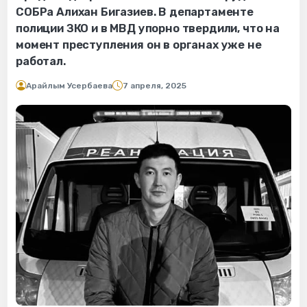
СОБРа Алихан Бигазиев. В департаменте
полиции ЗКО и в МВД упорно твердили, что на
момент преступления он в органах уже не
работал.
Арайлым Усербаева
7 апреля, 2025