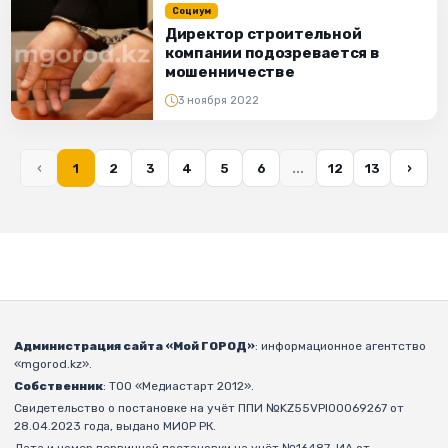
Социум
Директор строительной
компании подозревается в
мошенничестве
3 ноября 2022
‹
1
2
3
4
5
6
...
12
13
›
Администрация сайта «Мой ГОРОД»
: информационное агентство
«mgorod.kz».
Собственник
: ТОО «Медиастарт 2012».
Свидетельство о постановке на учёт ППИ №KZ55VPI00069267 от
28.04.2023 года, выдано МИОР РК.