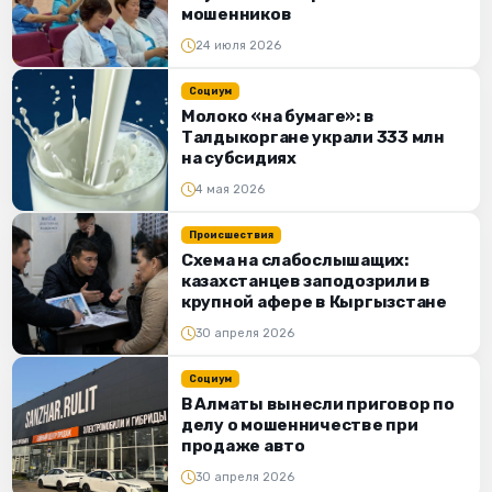
мошенников
24 июля 2026
Социум
Молоко «на бумаге»: в
Талдыкоргане украли 333 млн
на субсидиях
4 мая 2026
Происшествия
Схема на слабослышащих:
казахстанцев заподозрили в
крупной афере в Кыргызстане
30 апреля 2026
Социум
В Алматы вынесли приговор по
делу о мошенничестве при
продаже авто
30 апреля 2026