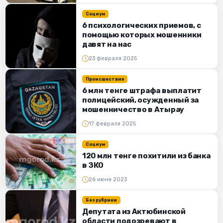
Социум
6 психологических приемов, с
помощью которых мошенники
давят на нас
23 февраля 2025
Происшествия
6 млн тенге штрафа выплатит
полицейский, осужденный за
мошенничество в Атырау
17 февраля 2025
Социум
120 млн тенге похитили из банка
в ЗКО
26 июня 2023
Без рубрики
Депутата из Актюбинской
области подозревают в