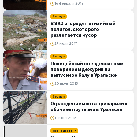
16 февраля 2019
Социум
В ЗКО огородят стихийный
полигон, с которого
разлетается мусор
27 июля 2017
Социум
Полицейский с неадекватным
поведением дежурил на
выпускном балу в Уральске
20 июня 2015
Социум
Ограждение моста приварили к
обочине прутьями в Уральске
11 июня 2015
Происшествия