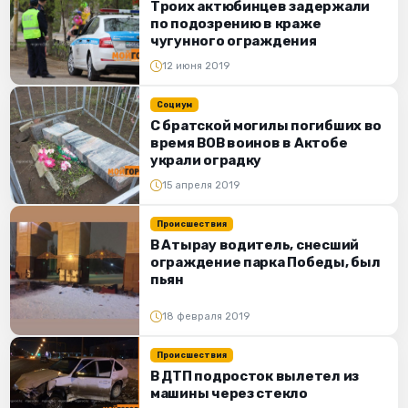
Троих актюбинцев задержали
по подозрению в краже
чугунного ограждения
12 июня 2019
Социум
С братской могилы погибших во
время ВОВ воинов в Актобе
украли оградку
15 апреля 2019
Происшествия
В Атырау водитель, снесший
ограждение парка Победы, был
пьян
18 февраля 2019
Происшествия
В ДТП подросток вылетел из
машины через стекло