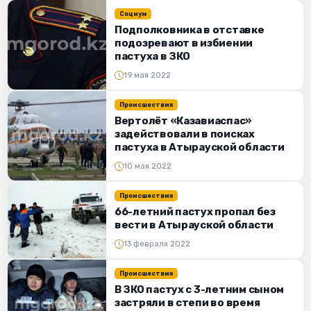
Социум
Подполковника в отставке
подозревают в избиении
пастуха в ЗКО
19 мая 2022
Происшествия
Вертолёт «Казавиаспас»
задействовали в поисках
пастуха в Атырауской области
10 мая 2022
Происшествия
66-летний пастух пропал без
вести в Атырауской области
13 февраля 2022
Происшествия
В ЗКО пастух с 3-летним сыном
застряли в степи во время