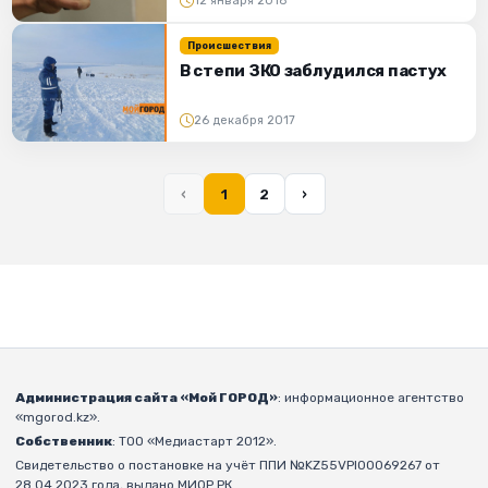
12 января 2018
Происшествия
В степи ЗКО заблудился пастух
26 декабря 2017
‹
1
2
›
Администрация сайта «Мой ГОРОД»
: информационное агентство
«mgorod.kz».
Собственник
: ТОО «Медиастарт 2012».
Свидетельство о постановке на учёт ППИ №KZ55VPI00069267 от
28.04.2023 года, выдано МИОР РК.