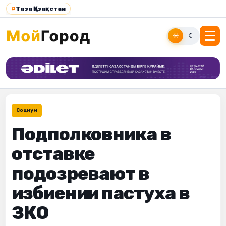
#
Таза Қазақстан
☀
☾
Социум
Подполковника в
отставке
подозревают в
избиении пастуха в
ЗКО