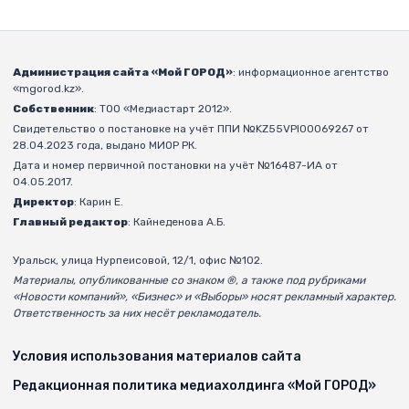
Администрация сайта «Мой ГОРОД»
: информационное агентство
«mgorod.kz».
Собственник
: ТОО «Медиастарт 2012».
Свидетельство о постановке на учёт ППИ №KZ55VPI00069267 от
28.04.2023 года, выдано МИОР РК.
Дата и номер первичной постановки на учёт №16487-ИА от
04.05.2017.
Директор
: Карин Е.
Главный редактор
: Кайнеденова А.Б.
Уральск, улица Нурпеисовой, 12/1, офис №102.
Материалы, опубликованные со знаком ®, а также под рубриками
«Новости компаний», «Бизнес» и «Выборы» носят рекламный характер.
Ответственность за них несёт рекламодатель.
Условия использования материалов сайта
Редакционная политика медиахолдинга «Мой ГОРОД»