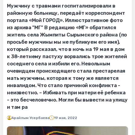
Мужчину с травмами госпитализировали в
районную больницу, передаёт корреспондент
портала «Мой ГОРОД». Иллюстративное фото
из архива "МГ" В редакцию «МГ» обратился
житель села Жымпиты Сырымского района (по
просьбе мужчины мы не публикуем его имя),
который рассказал, что в ночь на 19 мая в дом
к 38-летнему пастуху ворвались трое жителей
соседнего села и избили его. Невольным
очевидцем происходящего стала престарелая
мать мужчины, которая к тому же является
инвалидом. Что стало причиной конфликта -
неизвестно. – Избивать при матери её ребенка
- это бесчеловечно. Могли бы вывести на улицу
и там ра
Арайлым Усербаева
19 мая, 2022