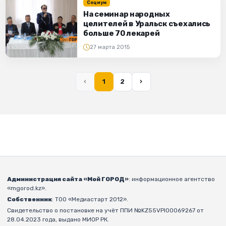
Социум
На семинар народных
целителей в Уральск съехались
больше 70 лекарей
27 марта 2015
‹
1
2
›
Администрация сайта «Мой ГОРОД»
: информационное агентство
«mgorod.kz».
Собственник
: ТОО «Медиастарт 2012».
Свидетельство о постановке на учёт ППИ №KZ55VPI00069267 от
28.04.2023 года, выдано МИОР РК.