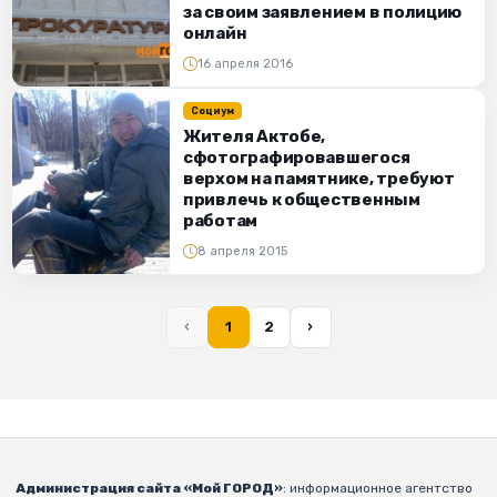
за своим заявлением в полицию
онлайн
16 апреля 2016
Социум
Жителя Актобе,
сфотографировавшегося
верхом на памятнике, требуют
привлечь к общественным
работам
8 апреля 2015
‹
1
2
›
Администрация сайта «Мой ГОРОД»
: информационное агентство