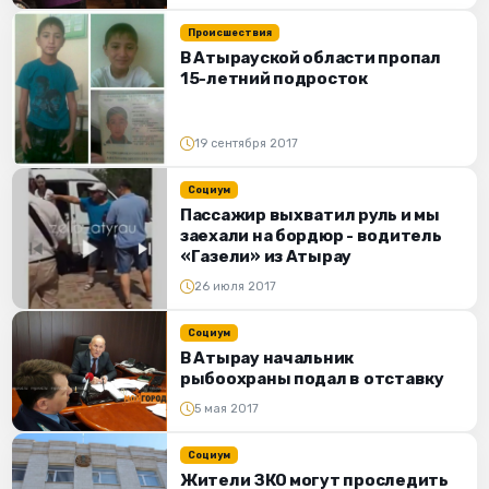
Происшествия
В Атырауской области пропал
15-летний подросток
19 сентября 2017
Социум
Пассажир выхватил руль и мы
заехали на бордюр - водитель
«Газели» из Атырау
26 июля 2017
Социум
В Атырау начальник
рыбоохраны подал в отставку
5 мая 2017
Социум
Жители ЗКО могут проследить