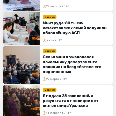
27 апреля 2020
Социум
Минтруда: 80 тысяч
казахстанских семей получили
обновлённую АСП
3 мая 2019
Социум
Сельчанин пожаловался
начальнику департамента
полиции на бездействие его
подчиненных
27 марта 2019
Социум
Я подала 28 заявлений, а
результата от полиции нет -
жительница Уральска
14 февраля 2019