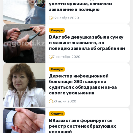
увести мужчина, написали
заявление в полицию
19 ноября 2020
Социум
В Актобе девушка забыла сумку
в машине знакомого, а в
полицию заявила об ограблении
7 сентября 2020
Социум
Директор инфекционной
больницы ЗКО намерена
судиться с облздравом из-за
своего увольнения
30 июня 2020
Социум
В Казахстане формируется
реестр системообразующих
компаний