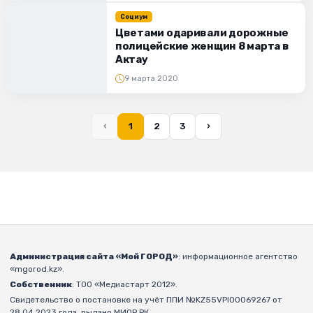
Социум
Цветами одаривали дорожные
полицейские женщин 8 марта в
Актау
9 марта 2020
‹
1
2
3
›
Администрация сайта «Мой ГОРОД»
: информационное агентство
«mgorod.kz».
Собственник
: ТОО «Медиастарт 2012».
Свидетельство о постановке на учёт ППИ №KZ55VPI00069267 от
28.04.2023 года, выдано МИОР РК.