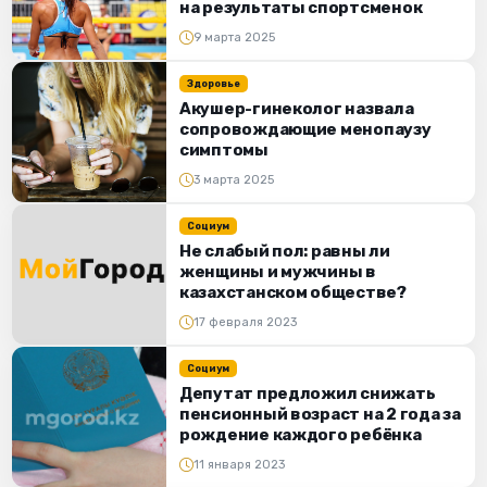
на результаты спортсменок
9 марта 2025
Здоровье
Акушер-гинеколог назвала
сопровождающие менопаузу
симптомы
3 марта 2025
Социум
Не слабый пол: равны ли
женщины и мужчины в
казахстанском обществе?
17 февраля 2023
Социум
Депутат предложил снижать
пенсионный возраст на 2 года за
рождение каждого ребёнка
11 января 2023