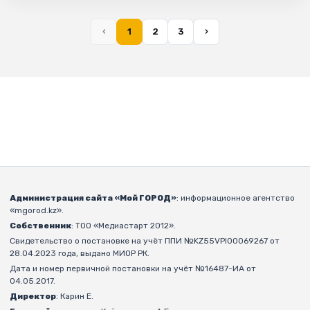
‹
1
2
3
›
Администрация сайта «Мой ГОРОД»
: информационное агентство
«mgorod.kz».
Собственник
: ТОО «Медиастарт 2012».
Свидетельство о постановке на учёт ППИ №KZ55VPI00069267 от
28.04.2023 года, выдано МИОР РК.
Дата и номер первичной постановки на учёт №16487-ИА от
04.05.2017.
Директор
: Карин Е.