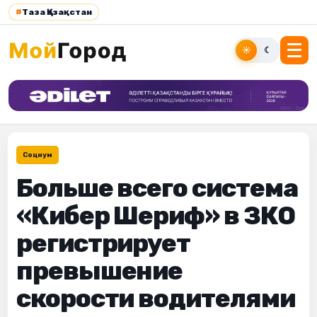
#
Таза Қазақстан
☀
☾
Социум
Больше всего система
«Кибер Шериф» в ЗКО
регистрирует
превышение
скорости водителями