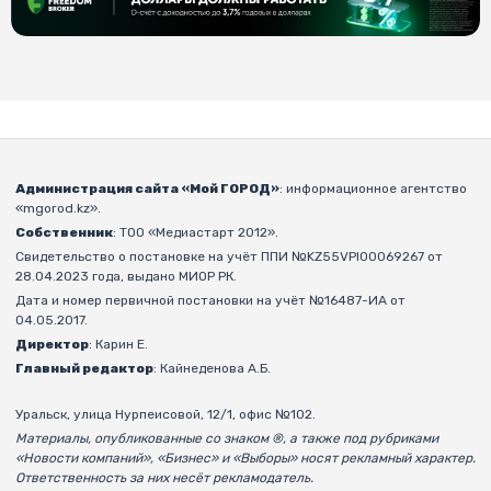
Администрация сайта «Мой ГОРОД»
: информационное агентство
«mgorod.kz».
Собственник
: ТОО «Медиастарт 2012».
Свидетельство о постановке на учёт ППИ №KZ55VPI00069267 от
28.04.2023 года, выдано МИОР РК.
Дата и номер первичной постановки на учёт №16487-ИА от
04.05.2017.
Директор
: Карин Е.
Главный редактор
: Кайнеденова А.Б.
Уральск, улица Нурпеисовой, 12/1, офис №102.
Материалы, опубликованные со знаком ®, а также под рубриками
«Новости компаний», «Бизнес» и «Выборы» носят рекламный характер.
Ответственность за них несёт рекламодатель.