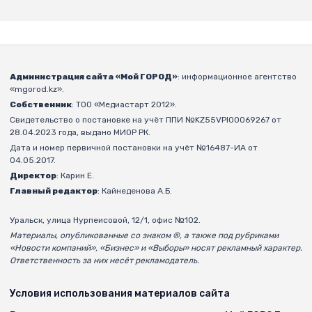
Администрация сайта «Мой ГОРОД»
: информационное агентство
«mgorod.kz».
Собственник
: ТОО «Медиастарт 2012».
Свидетельство о постановке на учёт ППИ №KZ55VPI00069267 от
28.04.2023 года, выдано МИОР РК.
Дата и номер первичной постановки на учёт №16487-ИА от
04.05.2017.
Директор
: Карин Е.
Главный редактор
: Кайнеденова А.Б.
Уральск, улица Нурпеисовой, 12/1, офис №102.
Материалы, опубликованные со знаком ®, а также под рубриками
«Новости компаний», «Бизнес» и «Выборы» носят рекламный характер.
Ответственность за них несёт рекламодатель.
Условия использования материалов сайта