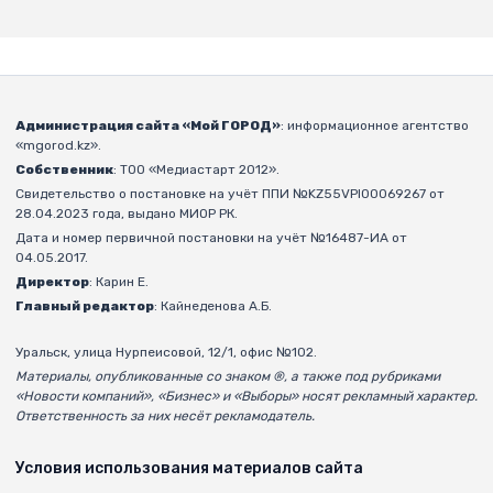
Администрация сайта «Мой ГОРОД»
: информационное агентство
«mgorod.kz».
Собственник
: ТОО «Медиастарт 2012».
Свидетельство о постановке на учёт ППИ №KZ55VPI00069267 от
28.04.2023 года, выдано МИОР РК.
Дата и номер первичной постановки на учёт №16487-ИА от
04.05.2017.
Директор
: Карин Е.
Главный редактор
: Кайнеденова А.Б.
Уральск, улица Нурпеисовой, 12/1, офис №102.
Материалы, опубликованные со знаком ®, а также под рубриками
«Новости компаний», «Бизнес» и «Выборы» носят рекламный характер.
Ответственность за них несёт рекламодатель.
Условия использования материалов сайта