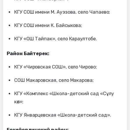
КГУ СОШ имени М. Ауэзова, село Чапаево;
КГУ СОШ имени К. Байсыкова;
КГУ «ОШ Тайпак», село Караултобе.
Район Байтерек:
КГУ «Чировская СОШ», село Чирово;
СОШ Макаровская, село Макарова;
КГУ «Комплекс «Школа-детский сад «Сұлу
көл»;
КГУ Январцевская «Школа-детский сад».
Бокейординский район: