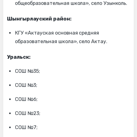
общеобразовательная школа», село Узынколь.
Шынгырлауский район:
КГУ «Актауская основная средняя
образовательная школа», село Актау.
Уральск:
СОШ №35;
СОШ №3;
СОШ №6;
СОШ №23;
СОШ №7;