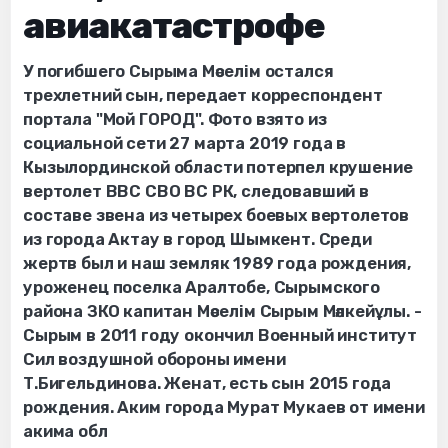
авиакатастрофе
У погибшего Сырыма Мәселім остался
трехлетний сын, передает корреспондент
портала "Мой ГОРОД". Фото взято из
социальной сети 27 марта 2019 года в
Кызылординской области потерпел крушение
вертолет ВВС СВО ВС РК, следовавший в
составе звена из четырех боевых вертолетов
из города Актау в город Шымкент. Среди
жертв был и наш земляк 1989 года рождения,
уроженец поселка Аралтобе, Сырымского
района ЗКО капитан Мәселім Сырым Мәлкейұлы. -
Сырым в 2011 году окончил Военный институт
Сил воздушной обороны имени
Т.Бигельдинова. Женат, есть сын 2015 года
рождения. Аким города Мурат Мукаев от имени
акима обл