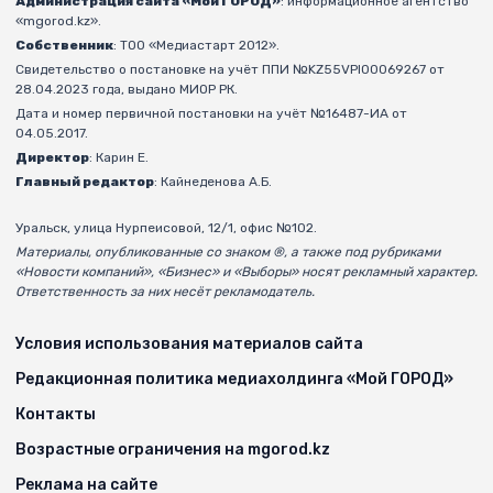
Администрация сайта «Мой ГОРОД»
: информационное агентство
«mgorod.kz».
Собственник
: ТОО «Медиастарт 2012».
Свидетельство о постановке на учёт ППИ №KZ55VPI00069267 от
28.04.2023 года, выдано МИОР РК.
Дата и номер первичной постановки на учёт №16487-ИА от
04.05.2017.
Директор
: Карин Е.
Главный редактор
: Кайнеденова А.Б.
Уральск, улица Нурпеисовой, 12/1, офис №102.
Материалы, опубликованные со знаком ®, а также под рубриками
«Новости компаний», «Бизнес» и «Выборы» носят рекламный характер.
Ответственность за них несёт рекламодатель.
Условия использования материалов сайта
Редакционная политика медиахолдинга «Мой ГОРОД»
Контакты
Возрастные ограничения на mgorod.kz
Реклама на сайте