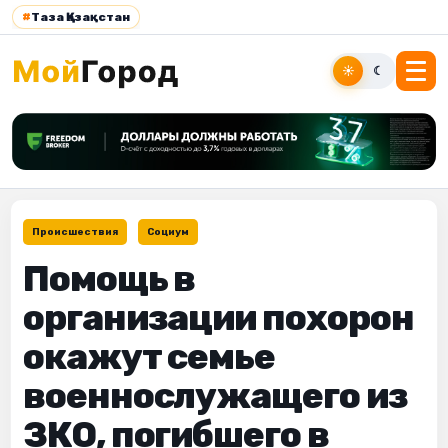
#
Таза Қазақстан
☀
☾
Происшествия
Социум
Помощь в
организации похорон
окажут семье
военнослужащего из
ЗКО, погибшего в