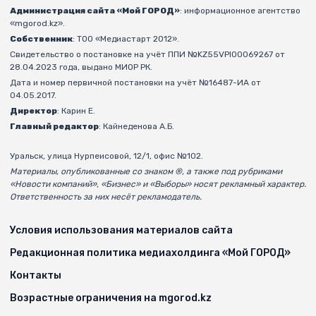
Администрация сайта «Мой ГОРОД»
: информационное агентство
«mgorod.kz».
Собственник
: ТОО «Медиастарт 2012».
Свидетельство о постановке на учёт ППИ №KZ55VPI00069267 от
28.04.2023 года, выдано МИОР РК.
Дата и номер первичной постановки на учёт №16487-ИА от
04.05.2017.
Директор
: Карин Е.
Главный редактор
: Кайнеденова А.Б.
Уральск, улица Нурпеисовой, 12/1, офис №102.
Материалы, опубликованные со знаком ®, а также под рубриками
«Новости компаний», «Бизнес» и «Выборы» носят рекламный характер.
Ответственность за них несёт рекламодатель.
Условия использования материалов сайта
Редакционная политика медиахолдинга «Мой ГОРОД»
Контакты
Возрастные ограничения на mgorod.kz