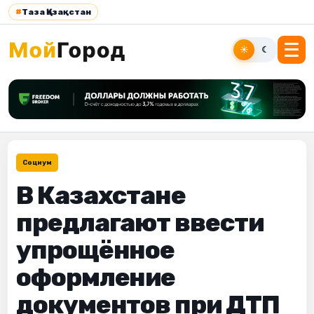
#
Таза Қазақстан
☀
☾
Социум
В Казахстане
предлагают ввести
упрощённое
оформление
документов при ДТП