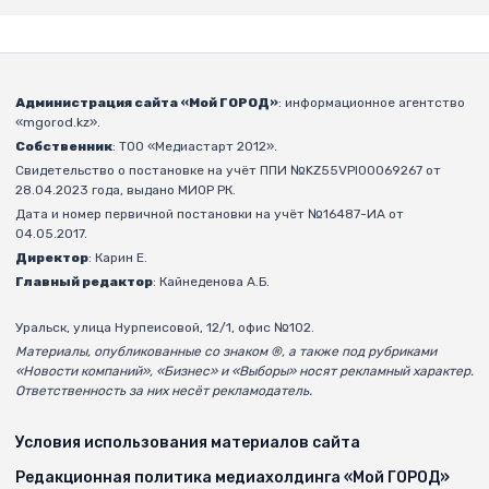
Администрация сайта «Мой ГОРОД»
: информационное агентство
«mgorod.kz».
Собственник
: ТОО «Медиастарт 2012».
Свидетельство о постановке на учёт ППИ №KZ55VPI00069267 от
28.04.2023 года, выдано МИОР РК.
Дата и номер первичной постановки на учёт №16487-ИА от
04.05.2017.
Директор
: Карин Е.
Главный редактор
: Кайнеденова А.Б.
Уральск, улица Нурпеисовой, 12/1, офис №102.
Материалы, опубликованные со знаком ®, а также под рубриками
«Новости компаний», «Бизнес» и «Выборы» носят рекламный характер.
Ответственность за них несёт рекламодатель.
Условия использования материалов сайта
Редакционная политика медиахолдинга «Мой ГОРОД»