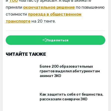
и
ТОО
«Батыс су арнасы». А еще в акимате
приняли
окончательное решение
по повышению
стоимости
проезда в общественном
транспорте
на 20 тенге.
Поделиться
ЧИТАЙТЕ ТАКЖЕ
Более 200 образовательных
грантов выделил абитуриентам
акимат ЗКО
Как защитить себя от бешенства,
рассказали санврачи ЗКО