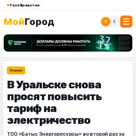
#
Таза Қазақстан
☀
☾
Социум
В Уральске снова
просят повысить
тариф на
электричество
ТОО «Батыс Энергоресурсы» во второй раз за