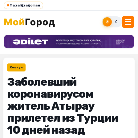
#
Таза Қазақстан
☀
☾
Социум
Заболевший
коронавирусом
житель Атырау
прилетел из Турции
10 дней назад