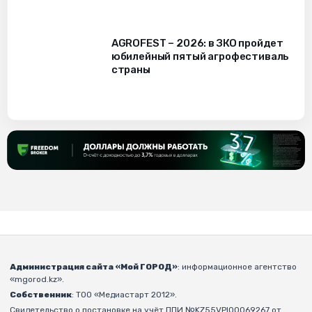
AGROFEST – 2026: в ЗКО пройдет
юбилейный пятый агрофестиваль
страны
Администрация сайта «Мой ГОРОД»
: информационное агентство
«mgorod.kz».
Собственник
: ТОО «Медиастарт 2012».
Свидетельство о постановке на учёт ППИ №KZ55VPI00069267 от