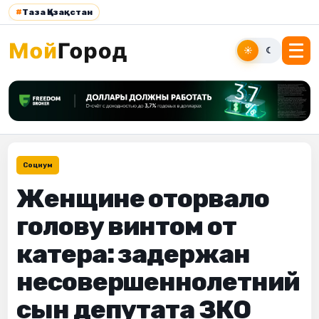
#
Таза Қазақстан
☀
☾
Социум
Женщине оторвало
голову винтом от
катера: задержан
несовершеннолетний
сын депутата ЗКО