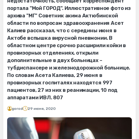
недостаточность, сообщает корреспондент
портала "Мой ГОРОД". Иллюстративное фото из
архива "МГ" Советник акима Актюбинской
области по вопросам здравоохранения Асет
Калиев рассказал, что с середины июня в
Актобе вспышка вирусной пневмонии. В
областном центре срочно расширили койки в
провизорных отделениях, открыли
дополнительные в двух больницах –
тубдиспансере и железнодорожной больнице.
По словам Асета Калиева, 29 июня в
провизорных госпиталях находятся 997
пациентов, 27 из них в реанимации, 10 под
аппаратами ИВЛ. 807
gorod
29 июня, 2020