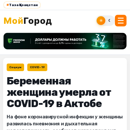
#
Таза Қазақстан
☀
☾
Социум
COVID-19
Беременная
женщина умерла от
COVID-19 в Актобе
На фоне коронавирусной инфекции у женщины
развилась пневмония и дыхательная