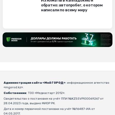
Из Алматы в Каппадокию и
обратно: автопробег, о котором
написали по всему миру
Администрация сайта «Мой ГОРОД»
: информационное агентство
«mgorod.kz».
Собственник
: ТОО «Медиастарт 2012».
Свидетельство о постановке на учёт ППИ №KZ55VPI00069267 от
28.04.2023 года, выдано МИОР РК.
Дата и номер первичной постановки на учёт №16487-ИА от
04.05.2017.