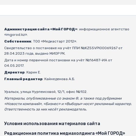
Администрация сайта «Мой ГОРОД»
: информационное агентство
«mgorod.kz».
Собственник
: ТОО «Медиастарт 2012».
Свидетельство о постановке на учёт ППИ №KZ55VPI00069267 от
28.04.2023 года, выдано МИОР РК.
Дата и номер первичной постановки на учёт №16487-ИА от
04.05.2017.
Директор
: Карин Е.
Главный редактор
: Кайнеденова А.Б.
Уральск, улица Нурпеисовой, 12/1, офис №102.
Материалы, опубликованные со знаком ®, а также под рубриками
«Новости компаний», «Бизнес» и «Выборы» носят рекламный характер.
Ответственность за них несёт рекламодатель.
Условия использования материалов сайта
Редакционная политика медиахолдинга «Мой ГОРОД»