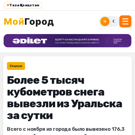
#
Таза Қазақстан
☀
☾
Социум
Более 5 тысяч
кубометров снега
вывезли из Уральска
за сутки
Всего с ноября из города было вывезено 176,3