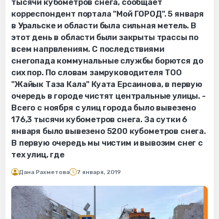
тысячи кубометров снега, сообщает
корреспондент портала "Мой ГОРОД". 5 января
в Уральске и области была сильная метель. В
этот день в области были закрыты трассы по
всем напрвлениям. С последствиями
снегопада коммунальные службы борются до
сих пор. По словам замруководителя ТОО
"Жайык Таза Кала" Куата Ерсаинова, в первую
очередь в городе чистят центральные улицы. -
Всего с ноября с улиц города было вывезено
176,3 тысячи кубометров снега. За сутки 6
января было вывезено 5200 кубометров снега.
В первую очередь мы чистим и вывозим снег с
тех улиц, где
Дана Рахметова
7 января, 2019