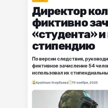
Директор кол
фиктивно зач
«студента» и 
стипендию
По версии следствия, руковод
фиктивное зачисление 54 челов
использовал их стипендиальны
Арайлым Усербаева
19 ноября, 2025