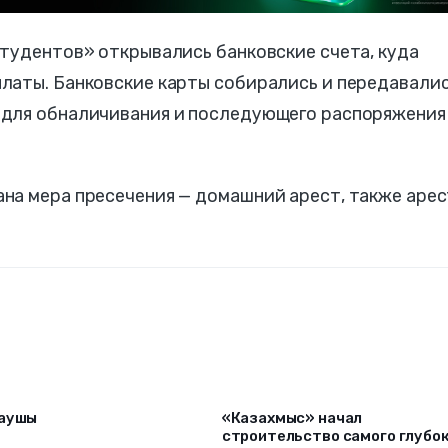
тудентов» открывались банковские счета, куда
латы. Банковские карты собирались и передавали
 для обналичивания и последующего распоряжения
на мера пресечения — домашний арест, также арес
даушы
«Казахмыс» начал
строительство самого глубо