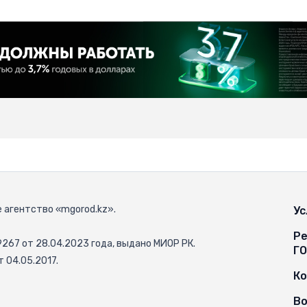
 агентство «mgorod.kz».
Ус
Ре
67 от 28.04.2023 года, выдано МИОР РК.
Г
 04.05.2017.
К
Во