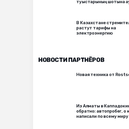
туыстарының шотына а
В Казахстане стремите
растут тарифы на
электроэнергию
НОВОСТИ ПАРТНЁРОВ
Новая техника от Rost
Из Алматы в Каппадоки
обратно: автопробег, о
написали по всему миру