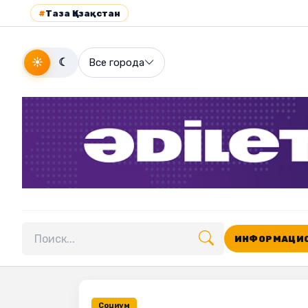
#
Таза Қазақстан
☀
☾
Все города
ИНФОРМАЦИО
Поиск по сайту
Социум