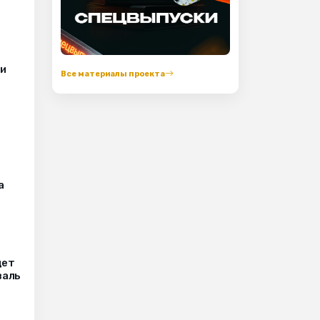
ии
Все материалы проекта
а
дет
валь