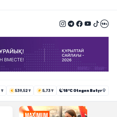
18+
 ₸
539,52 ₸
5,73 ₸
18°C Otegen Batyr
€
₽