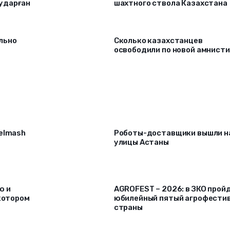
ударған
шахтного ствола Казахстана
льно
Сколько казахстанцев
освободили по новой амнист
selmash
Роботы-доставщики вышли н
улицы Астаны
ю и
AGROFEST – 2026: в ЗКО прой
 котором
юбилейный пятый агрофести
страны