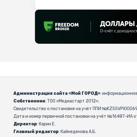
Администрация сайта «Мой ГОРОД»
: информационное
Собственник
: ТОО «Медиастарт 2012».
Свидетельство о постановке на учёт ППИ №KZ55VPI000692
Дата и номер первичной постановки на учёт №16487-ИА от
Директор
: Карин Е.
Главный редактор
: Кайнеденова А.Б.