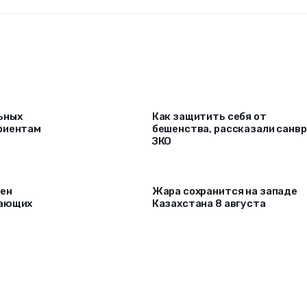
ьных
Как защитить себя от
риентам
бешенства, рассказали санв
ЗКО
рен
Жара сохранится на западе
лающих
Казахстана 8 августа