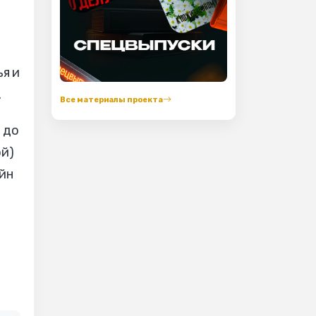
ья и
.
Все материалы проекта
 до
ой)
ейн