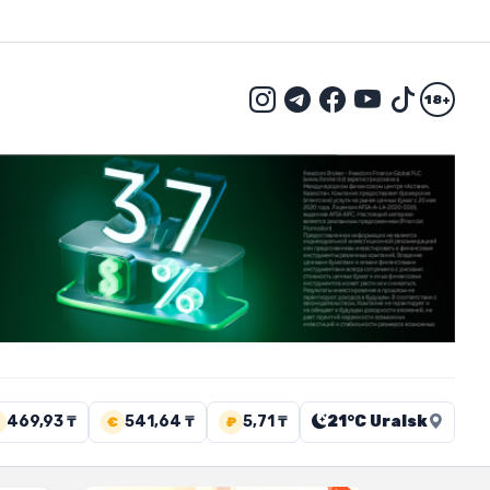
18+
469,93 ₸
541,64 ₸
5,71 ₸
21°C Uralsk
€
₽