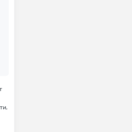
т
ти,