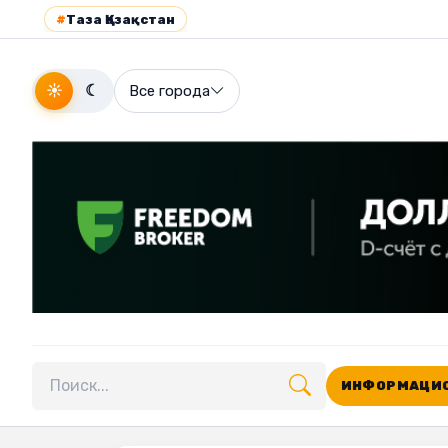
#
Таза Қазақстан
☀
☾
Все города
ИНФОРМАЦИО
Поиск по сайту