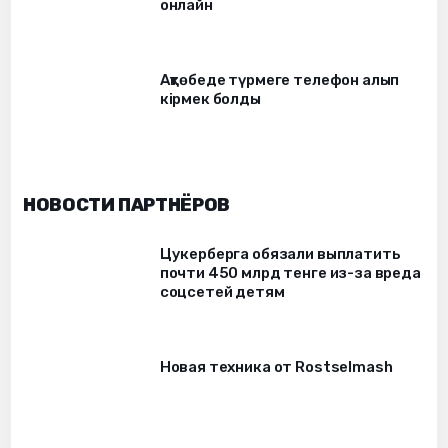
онлайн
Ақтөбеде түрмеге телефон алып
кірмек болды
НОВОСТИ ПАРТНЁРОВ
Цукерберга обязали выплатить
почти 450 млрд тенге из-за вреда
соцсетей детям
Новая техника от Rostselmash