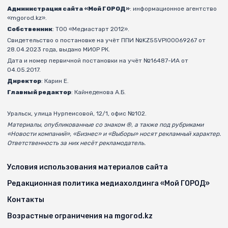
Администрация сайта «Мой ГОРОД»
: информационное агентство
«mgorod.kz».
Собственник
: ТОО «Медиастарт 2012».
Свидетельство о постановке на учёт ППИ №KZ55VPI00069267 от
28.04.2023 года, выдано МИОР РК.
Дата и номер первичной постановки на учёт №16487-ИА от
04.05.2017.
Директор
: Карин Е.
Главный редактор
: Кайнеденова А.Б.
Уральск, улица Нурпеисовой, 12/1, офис №102.
Материалы, опубликованные со знаком ®, а также под рубриками
«Новости компаний», «Бизнес» и «Выборы» носят рекламный характер.
Ответственность за них несёт рекламодатель.
Условия использования материалов сайта
Редакционная политика медиахолдинга «Мой ГОРОД»
Контакты
Возрастные ограничения на mgorod.kz