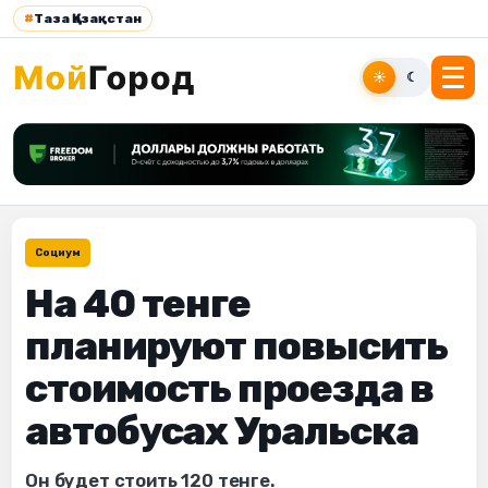
#
Таза Қазақстан
☀
☾
Социум
На 40 тенге
планируют повысить
стоимость проезда в
автобусах Уральска
Он будет стоить 120 тенге.