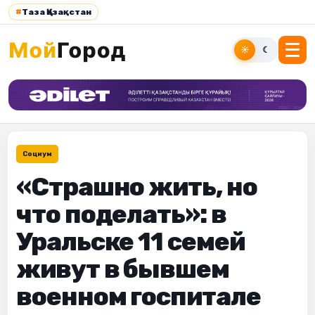
#
Таза Қазақстан
☀
☾
Социум
«Страшно жить, но
что поделать»: в
Уральске 11 семей
живут в бывшем
военном госпитале