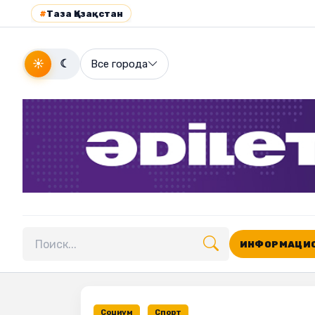
#
Таза Қазақстан
☀
☾
Все города
ИНФОРМАЦИО
Поиск по сайту
Социум
Спорт