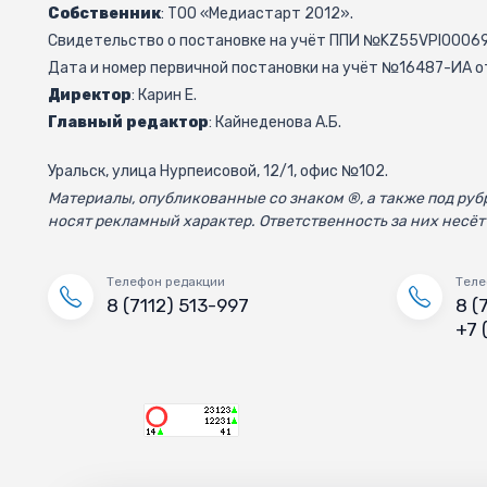
Собственник
: ТОО «Медиастарт 2012».
Свидетельство о постановке на учёт ППИ №KZ55VPI000692
Дата и номер первичной постановки на учёт №16487-ИА от
Директор
: Карин Е.
Главный редактор
: Кайнеденова А.Б.
Уральск, улица Нурпеисовой, 12/1, офис №102.
Материалы, опубликованные со знаком ®, а также под р
носят рекламный характер. Ответственность за них несёт
Телефон редакции
Теле
8 (7112) 513-997
8 (
+7 