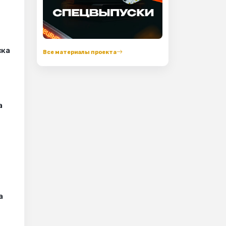
ска
Все материалы проекта
а
а