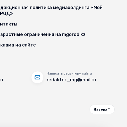
дакционная политика медиахолдинга «Мой
ОРОД»
онтакты
зрастные ограничения на mgorod.kz
клама на сайте
Написать редактору сайта
ru
redaktor_mg@mail.ru
Наверх