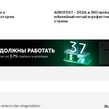
ю и
AGROFEST – 2026: в ЗКО прой
 котором
юбилейный пятый агрофести
страны
 агентство «mgorod.kz».
Ус