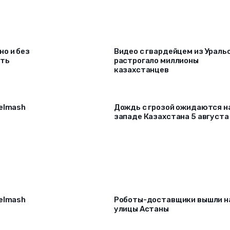
о и без
Видео с гвардейцем из Ураль
ать
растрогало миллионы
казахстанцев
selmash
Дождь с грозой ожидаются н
западе Казахстана 5 августа
selmash
Роботы-доставщики вышли н
улицы Астаны