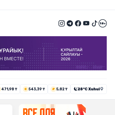
18+
471,98 ₸
543,39 ₸
5,82 ₸
28°C Xuhui
€
₽