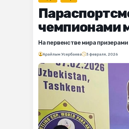
Параспортсме
чемпионами 
На первенстве мира призерами 
Арайлым Усербаева
3 февраля, 2026