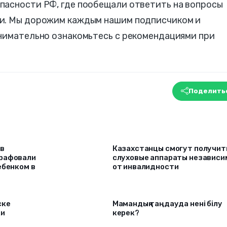
пасности РФ, где пообещали ответить на вопросы
ки. Мы дорожим каждым нашим подписчиком и
внимательно ознакомьтесь с рекомендациями при
Поделить
 в
Казахстанцы смогут получит
трафовали
слуховые аппараты независи
ебенком в
от инвалидности
ске
Мамандық таңдауда нені білу
ки
керек?