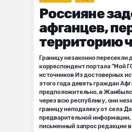
Россияне зад
афганцев, пе
территорию ч
Границу незаконно пересекли 
корреспондент портала "Мой Г
источников Из достоверных ист
этого года девять граждан Афг
предположительно, в Жамбылск
через всю республику, они не
границу неподалеку от села Да
предварительной информации, 
письменный запрос редакции в