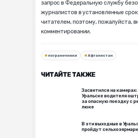
запрос в Федеральную службу безо
журналистов в установленные сро
читателем, поэтому, пожалуйста, 
комментировании.
пограничники
Афганистан
ЧИТАЙТЕ ТАКЖЕ
Засветился на камерах:
Уральске водителя ош
за опасную поездку с р
люке
В эти выходные в Ураль
пройдут сельхозярмар