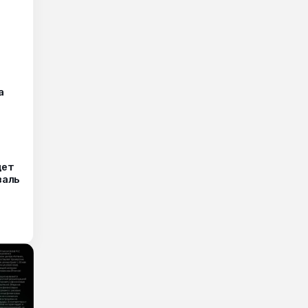
а
дет
валь