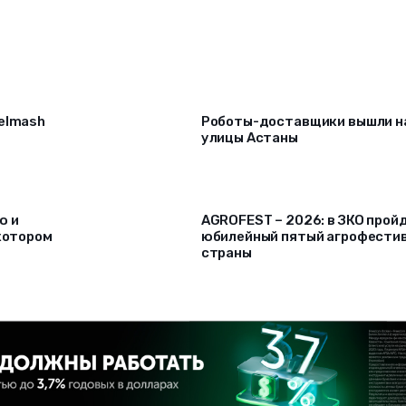
selmash
Роботы-доставщики вышли н
улицы Астаны
ю и
AGROFEST – 2026: в ЗКО прой
 котором
юбилейный пятый агрофести
страны