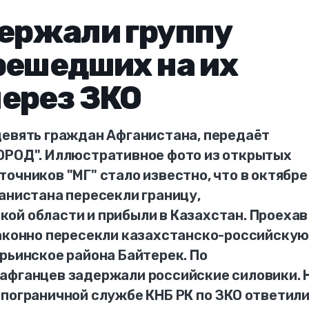
ержали группу
решедших на их
ерез ЗКО
девять граждан Афганистана, передаёт
ОРОД". Иллюстративное фото из открытых
очников "МГ" стало известно, что в октябре
анистана пересекли границу,
ой области и прибыли в Казахстан. Проехав
законно пересекли казахстанско-российску
рьинское района Байтерек. По
афганцев задержали российские силовики. 
 пограничной службе КНБ РК по ЗКО ответил