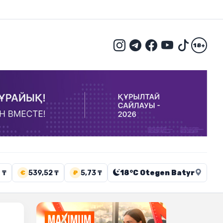
18+
 ₸
539,52 ₸
5,73 ₸
18°C Otegen Batyr
€
₽