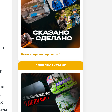
ло
Все материалы проекта
ю
СПЕЦПРОЕКТЫ МГ
т
бе
в
ах
ием