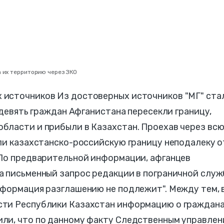
 их территорию через ЗКО
 источников Из достоверных источников "МГ" ста
 девять граждан Афганистана пересекли границу,
бласти и прибыли в Казахстан. Проехав через вс
ли казахстанско-российскую границу неподалеку о
 По предварительной информации, афганцев
а письменный запрос редакции в пограничной служ
нформация разглашению не подлежит". Между тем, 
сти Республики Казахстан информацию о граждан
ли, что по данному факту Следственным управлен