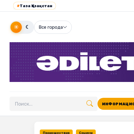
#
Таза Қазақстан
☀
☾
Все города
ИНФОРМАЦИО
Поиск по сайту
Происшествия
Социум