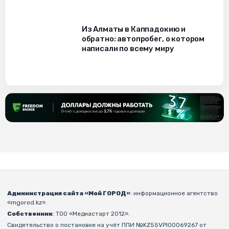
Из Алматы в Каппадокию и
обратно: автопробег, о котором
написали по всему миру
Администрация сайта «Мой ГОРОД»
: информационное агентство
«mgorod.kz».
Собственник
: ТОО «Медиастарт 2012».
Свидетельство о постановке на учёт ППИ №KZ55VPI00069267 от