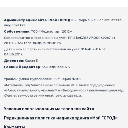
Администрация сайта «Мой ГОРОД»
: информационное агентство
«mgorod.kz».
Собственник
: ТОО «Медиастарт 2012».
Свидетельство о постановке на учёт ППИ №KZ55VPI00069267 от
28.04.2023 года, выдано МИОР РК.
Дата и номер первичной постановки на учёт №16487-ИА от
04.05.2017.
Директор
: Карин Е.
Главный редактор
: Кайнеденова А.Б.
Уральск, улица Нурпеисовой, 12/1, офис №102.
Материалы, опубликованные со знаком ®, а также под рубриками
«Новости компаний», «Бизнес» и «Выборы» носят рекламный характер.
Ответственность за них несёт рекламодатель.
Условия использования материалов сайта
Редакционная политика медиахолдинга «Мой ГОРОД»
Контакты