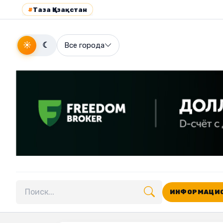
#
Таза Қазақстан
☀
☾
Все города
ИНФОРМАЦИО
Поиск по сайту