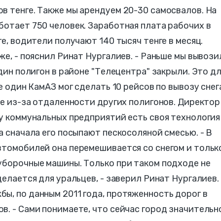
в тенге. Также мы арендуем 20-30 самосвалов. На
ботает 750 человек. Заработная плата рабочих в
ге, водители получают 140 тысяч тенге в месяц.
же, - пояснил Ринат Нургалиев. - Раньше мы вывози
один полигон в районе "Телецентра" закрыли. Это д
е один КамАЗ мог сделать 10 рейсов по вывозу снег
ше из-за отдаленности других полигонов. Директор
 у коммунальных предприятий есть своя технология
а сначала его посыпают пескосоляной смесью. - В
втомобилей она перемешивается со снегом и тольк
уборочные машины. Только при таком подходе не
делается для уральцев, - заверил Ринат Нургалиев.
ы, по данным 2011 года, протяженность дорог в
в. - Сами понимаете, что сейчас город значительн