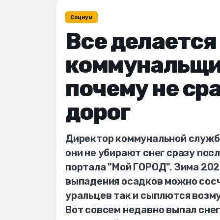
Социум
Все делается
коммунальщи
почему не сра
дорог
Директор коммунальной службы
они не убирают снег сразу по
портала "Мой ГОРОД". Зима 202
выпадения осадков можно сосчи
уральцев так и сыплются возму
Вот совсем недавно выпал снег 