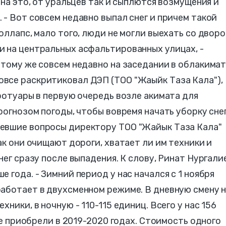
 на это, от уральцев так и сыплются возмущения и
 - Вот совсем недавно выпал снег и причем такой
оллапс, мало того, люди не могли выехать со дворо
и на центральных асфальтированных улицах, -
 тому же совсем недавно на заседании в облакима
все раскритиковал ДЭП (ТОО "Жаыйк Таза Кала"),
тротуары в первую очередь возле акимата для
рогнозом погоды, чтобы вовремя начать уборку снег
евшие вопросы директору ТОО "Жайык Таза Кала"
ак они очищают дороги, хватает ли им техники и
нег сразу после выпадения. К слову, Ринат Нургали
 года. - Зимний период у нас начался с 1 ноября
работает в двухсменном режиме. В дневную смену 
ники, в ночную - 110-115 единиц. Всего у нас 156
 ее приобрели в 2019-2020 годах. Стоимость одного