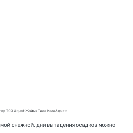
ектор ТОО &quot;Жайык Таза Кала&quot;
амой снежной, дни выпадения осадков можно