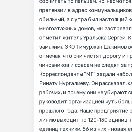
сосчитать по пальцам, но, несмотря
претензии в адрес коммунальщиков.
обильный, а с утра был настоящий к
многоэтажных домов, мы застревал
отметил житель Уральска Сергей. К
замакима ЗКО Тимуржан Шакимов во
отмечая, что они чистят дорогу и 
чиновников и совсем не следят за п
Корреспонденты "МГ" задали набол
Ринату Нургалиеву. Он рассказал, к
рабочих, и почему они не убирают с
руководит организацией чуть больше
прошлого года. Наше предприятие 
линию выходит по 120-130 единиц тех
единиц техники, 56 из них - новая,