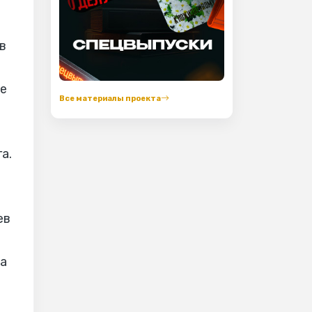
в
те
Все материалы проекта
а.
ев
на