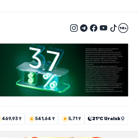
18+
469,93 ₸
541,64 ₸
5,71 ₸
21°C Uralsk
€
₽