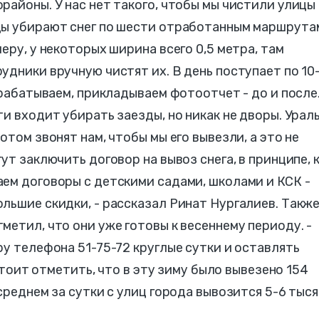
районы. У нас нет такого, чтобы мы чистили улицы
ды убирают снег по шести отработанным маршрута
еру, у некоторых ширина всего 0,5 метра, там
удники вручную чистят их. В день поступает по 10
трабатываем, прикладываем фотоотчет - до и после
ти входит убирать заезды, но никак не дворы. Урал
отом звонят нам, чтобы мы его вывезли, а это не
ут заключить договор на вывоз снега, в принципе, 
ем договоры с детскими садами, школами и КСК -
льшие скидки, - рассказал Ринат Нургалиев. Такж
метил, что они уже готовы к весеннему периоду. -
ру телефона 51-75-72 круглые сутки и оставлять
 Стоит отметить, что в эту зиму было вывезено 154
среднем за сутки с улиц города вывозится 5-6 тыся