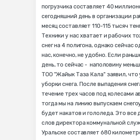
погрузчика составляет 40 миллионо
сегодняшний день в организации ра
месяц составляет 110-115 тысяч тен
Техники у нас хватает и рабочих то
снег на 4 полигона, однако сейчас 
нас, конечно, не удобно. Если раньш
день, то сейчас - наполовину мень
ТОО "Жайык Таза Кала" заявил, что
уборки снега. После выпадения снег
течение трех часов под колесами а
тогда мы на линию выпускаем снего
будет накатов и гололеда. Это все 
слов директора коммунальной служб
Уральске составляет 680 километро