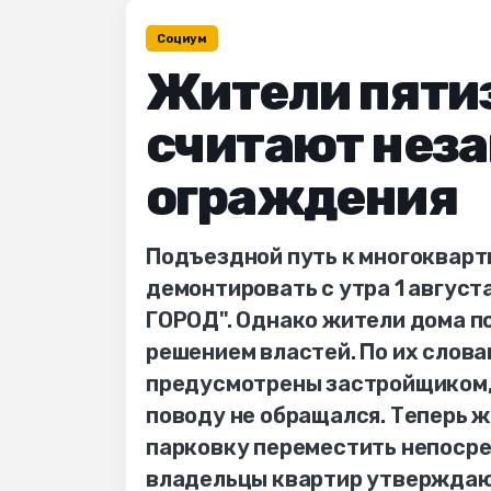
Социум
Жители пяти
считают нез
ограждения
Подъездной путь к многокварт
демонтировать с утра 1 август
ГОРОД". Однако жители дома по
решением властей. По их слова
предусмотрены застройщиком, и
поводу не обращался. Теперь ж
парковку переместить непосре
владельцы квартир утверждают,