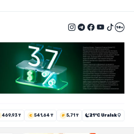
18+
469,93 ₸
541,64 ₸
5,71 ₸
21°C Uralsk
€
₽