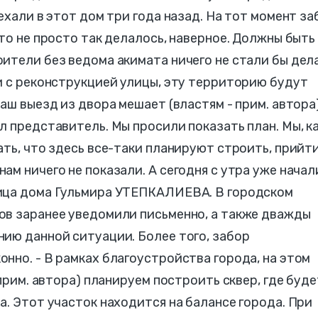
ехали в этот дом три года назад. На тот момент за
то не просто так делалось, наверное. Должны быть
ители без ведома акимата ничего не стали бы дела
и с реконструкцией улицы, эту территорию будут
аш выезд из двора мешает (властям - прим. автора)
л представитель. Мы просили показать план. Мы, к
ать, что здесь все-таки планируют строить, прийти
ам ничего не показали. А сегодня с утра уже начал
ица дома Гульмира УТЕПКАЛИЕВА. В городском
ов заранее уведомили письменно, а также дважды
ию данной ситуации. Более того, забор
нно. - В рамках благоустройства города, на этом
прим. автора) планируем построить сквер, где буде
а. Этот участок находится на балансе города. При