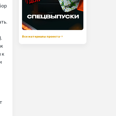
бор
ть.
Все материалы проекта
.
ак
 к
и
т