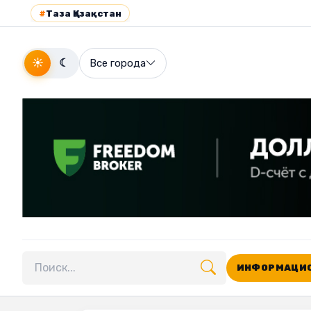
#
Таза Қазақстан
☀
☾
Все города
ИНФОРМАЦИО
Поиск по сайту