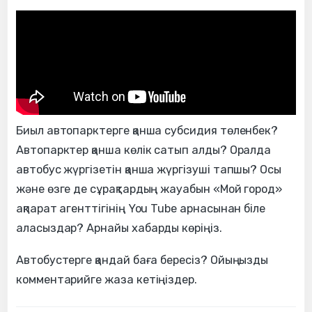
Биыл автопарктерге қанша субсидия төленбек?
Автопарктер қанша көлік сатып алды? Оралда
автобус жүргізетін қанша жүргізуші тапшы? Осы
және өзге де сұрақтардың жауабын «Мой город»
ақпарат агенттігінің You Tube арнасынан біле
аласыздар? Арнайы хабарды көріңіз.
Автобустерге қандай баға бересіз? Ойыңызды
комментарийге жаза кетіңіздер.