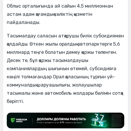
Облыс орталығында ай сайын 4,5 миллионнан
астам адам қоғамдық көліктің қызметін
пайдаланады.
Тасымалдау саласын атқарушы билік субсидиямен
қолдайды. Өткен жылы оралдық автопарктерге 5,6
миллиард теңге болатын демеу қаржы төленген.
Десек те, бұл қаржы тасымалдаушы
компаниялардың шығынын өтемей, субсидияға
көңілі толмағандар Орал қаласының тұрғын үй-
коммуналдық шаруашылығы, жолаушылар
тасымалы және автомобиль жолдары бөлімін сотқа
беріпті.