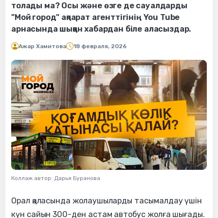
толады ма? Осы және өзге де сауалдарды
"Мой город" ақпарат агенттігінің You Tube
арнасында шыққан хабардан біле аласыздар.
Ажар Хамитова
18 февраля, 2026
Коллаж автор: Дарья Буранова
Орал қаласында жолаушыларды тасымалдау үшін
күн сайын 300-ден астам автобус жолға шығады.