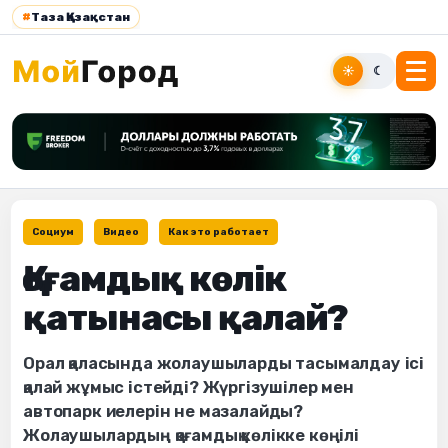
#
Таза Қазақстан
☀
☾
Социум
Видео
Как это работает
Қоғамдық көлік
қатынасы қалай?
Орал қаласында жолаушыларды тасымалдау ісі
қалай жұмыс істейді? Жүргізушілер мен
автопарк иелерін не мазалайды?
Жолаушылардың қоғамдық көлікке көңілі