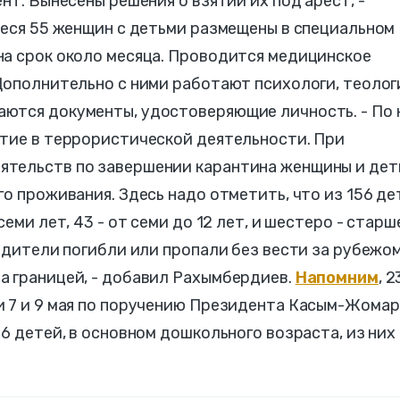
нт. Вынесены решения о взятии их под арест, -
иеся 55 женщин с детьми размещены в специальном
на срок около месяца. Проводится медицинское
Дополнительно с ними работают психологи, теолог
ются документы, удостоверяющие личность. - По 
стие в террористической деятельности. При
ятельств по завершении карантина женщины и дет
го проживания. Здесь надо отметить, что из 156 де
еми лет, 43 - от семи до 12 лет, и шестеро - старш
родители погибли или пропали без вести за рубежом
а границей, - добавил Рахымбердиев.
Напомним
, 2
и 7 и 9 мая по поручению Президента Касым-Жома
6 детей, в основном дошкольного возраста, из них