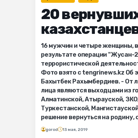
20 вернувших
казахстанце
16 мужчин и четыре женщины, 
результате операции "Жусан-2
террористической деятельност
Фото взято с tengrinews.kz Об
Бахытбек Рахымбердиев. - От 
лица являются выходцами из г
Алматинской, Атырауской, ЗКО
Туркестанской, Мангистауской
решение вернуться на родину, 
gorod
13 мая, 2019