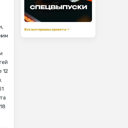
и,
Все материалы проекта
ним
и
тей
е 12
.
31
рта
 18