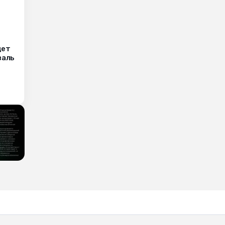
дет
валь