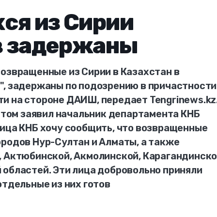
ся из Сирии
в задержаны
возвращенные из Сирии в Казахстан в
", задержаны по подозрению в причастности
и на стороне ДАИШ, передает Tengrinews.kz
 этом заявил начальник департамента КНБ
лица КНБ хочу сообщить, что возвращенные
ородов Нур-Султан и Алматы, а также
, Актюбинской, Акмолинской, Карагандинско
 областей. Эти лица добровольно приняли
отдельные из них готов