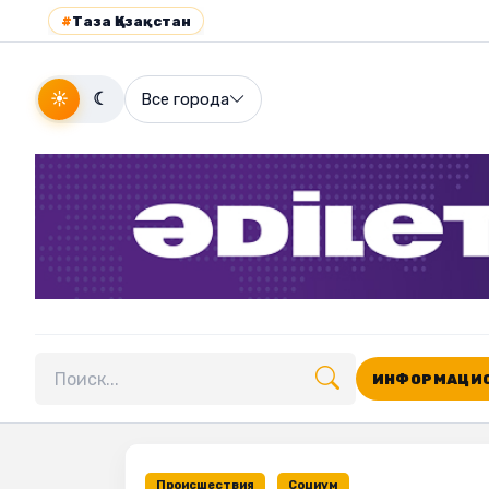
#
Таза Қазақстан
☀
☾
Все города
ИНФОРМАЦИО
Поиск по сайту
Происшествия
Социум