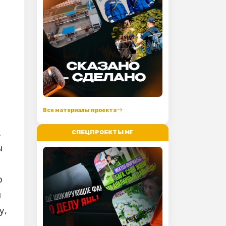
Все материалы проекта
.
СПЕЦПРОЕКТЫ МГ
ы
о
и
у,