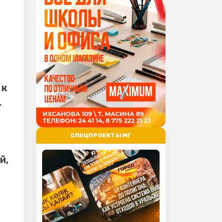
 к
.
СПЕЦПРОЕКТЫ МГ
й,