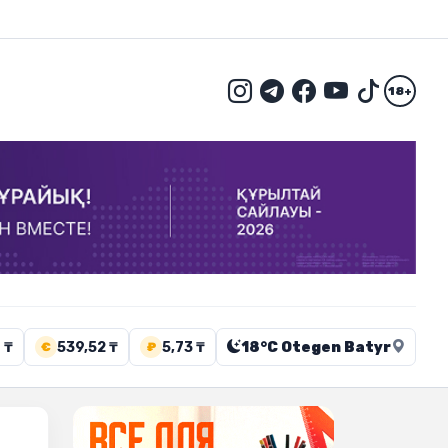
18+
 ₸
539,52 ₸
5,73 ₸
18°C Otegen Batyr
€
₽