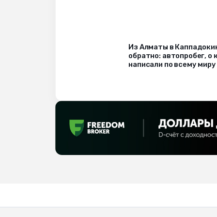
Из Алматы в Каппадоки
обратно: автопробег, о
написали по всему миру