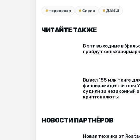
терроризм
Сирия
ДАИШ
ЧИТАЙТЕ ТАКЖЕ
В эти выходные в Ураль
пройдут сельхозярмар
Вывел 155 млн тенге дл
финпирамиды: жителя У
судили за незаконный 
криптовалюты
НОВОСТИ ПАРТНЁРОВ
Новая техника от Rost