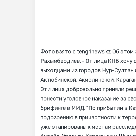
Фото взято с tengrinews.kz Об это
Рахымбердиев. - От лица КНБ хочу
выходцами из городов Нур-Султан и
Актюбинской, Акмолинской, Карага
Эти лица добровольно приняли реше
понести уголовное наказание за св
брифинге в МИД. "По прибытии в К
подозрению в причастности к терр
уже этапированы к местам расследо