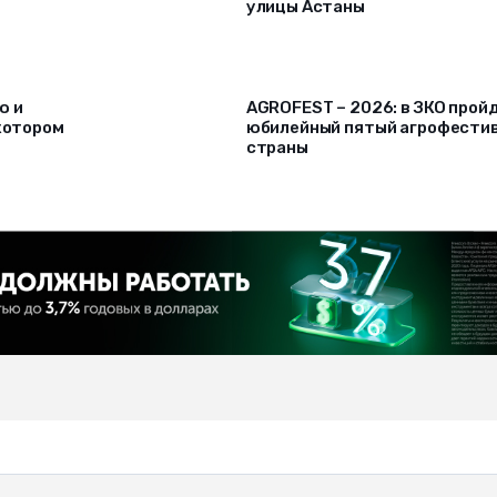
улицы Астаны
ю и
AGROFEST – 2026: в ЗКО прой
 котором
юбилейный пятый агрофести
страны