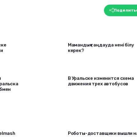
Поделить
ске
Мамандық таңдауда нені білу
ки
керек?
я
В Уральске изменится схема
ральска
движения трех автобусов
обмен
selmash
Роботы-доставщики вышли н