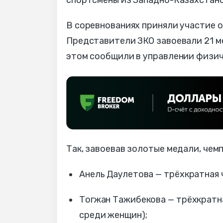
спортсмены из Западно-Казахстанс
В соревнованиях приняли участие о
Представители ЗКО завоевали 21 ме
этом сообщили в управлении физич
Так, завоевав золотые медали, чем
Анель Даулетова — трёхкратная че
Тогжан Тажибекова — трёхкратная
среди женщин);