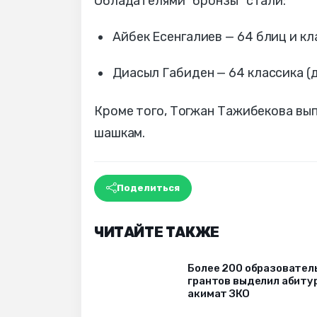
Обладателями "бронзы" стали:
Айбек Есенгалиев — 64 блиц и кла
Диасыл Габиден — 64 классика (д
Кроме того, Тогжан Тажибекова вы
шашкам.
Поделиться
ЧИТАЙТЕ ТАКЖЕ
Более 200 образовател
грантов выделил абиту
акимат ЗКО