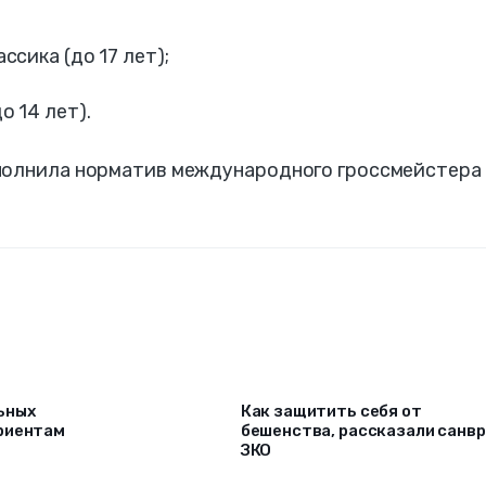
ссика (до 17 лет);
о 14 лет).
полнила норматив международного гроссмейстера
ьных
Как защитить себя от
риентам
бешенства, рассказали санв
ЗКО