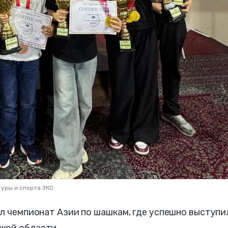
уры и спорта ЗКО
ёл чемпионат Азии по шашкам, где успешно выступи