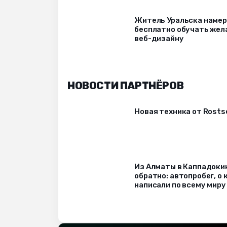
Житель Уральска наме
бесплатно обучать же
веб-дизайну
НОВОСТИ ПАРТНЁРОВ
Новая техника от Rost
Из Алматы в Каппадоки
обратно: автопробег, о
написали по всему миру