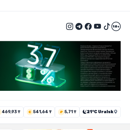
18+
469,93 ₸
541,64 ₸
5,71 ₸
21°C Uralsk
€
₽