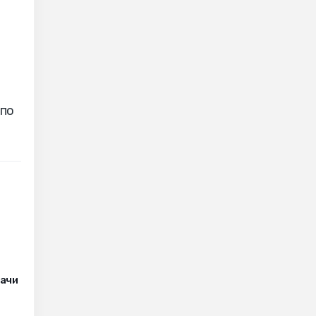
 по
рачи