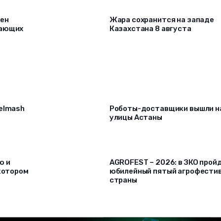
рен
Жара сохранится на западе
лающих
Казахстана 8 августа
selmash
Роботы-доставщики вышли н
улицы Астаны
ю и
AGROFEST – 2026: в ЗКО прой
 котором
юбилейный пятый агрофести
страны