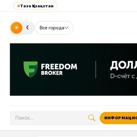
#
Таза Қазақстан
☀
☾
Все города
ИНФОРМАЦИО
Поиск по сайту