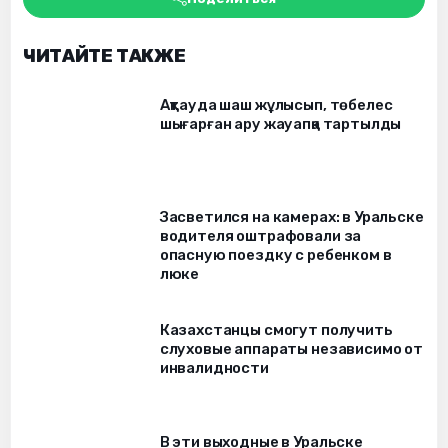
ЧИТАЙТЕ ТАКЖЕ
Ақтауда шаш жұлысып, төбелес
шығарған ару жауапқа тартылды
Засветился на камерах: в Уральске
водителя оштрафовали за
опасную поездку с ребенком в
люке
Казахстанцы смогут получить
слуховые аппараты независимо от
инвалидности
В эти выходные в Уральске