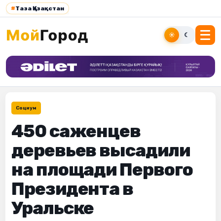
#
Таза Қазақстан
☀
☾
Социум
450 саженцев
деревьев высадили
на площади Первого
Президента в
Уральске