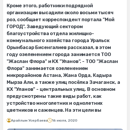
Кроме этого, работники подрядной
организации высадили около восьми тысяч
роз, сообщает корреспондент портала "Мой
ГОРОД". Заведующий сектором
благоустройства отдела жилищно-
коммунального хозяйства города Уральск
Орынбасар Бисенгалиев рассказал, в этом
году озеленением города занимается ТОО
"Жаслан Флора" и КХ "Уланов". - ТОО "Жаслан
Флора" занимается озеленением
микрорайонов Астана, Жана Орда, Кадыра
Мырза Али, а также улиц посёлка Зачаганск, а
КХ "Уланов" - центральных улиц. В основном
предусмотрены такие виды работ, как
устройство многолетних и однолетних
цветников и саженцев. На эти цели вы
Арайлым Усербаева
16 июля, 2020