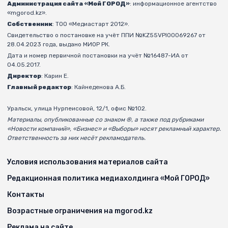
Администрация сайта «Мой ГОРОД»
: информационное агентство
«mgorod.kz».
Собственник
: ТОО «Медиастарт 2012».
Свидетельство о постановке на учёт ППИ №KZ55VPI00069267 от
28.04.2023 года, выдано МИОР РК.
Дата и номер первичной постановки на учёт №16487-ИА от
04.05.2017.
Директор
: Карин Е.
Главный редактор
: Кайнеденова А.Б.
Уральск, улица Нурпеисовой, 12/1, офис №102.
Материалы, опубликованные со знаком ®, а также под рубриками
«Новости компаний», «Бизнес» и «Выборы» носят рекламный характер.
Ответственность за них несёт рекламодатель.
Условия использования материалов сайта
Редакционная политика медиахолдинга «Мой ГОРОД»
Контакты
Возрастные ограничения на mgorod.kz
Реклама на сайте