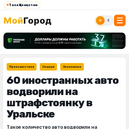
#
Таза Қазақстан
☀
☾
Происшествия
Социум
Экономика
60 иностранных авто
водворили на
штрафстоянку в
Уральске
Такое количество авто водворили на