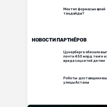
Мектеп формасын қалай
таңдайды?
НОВОСТИ ПАРТНЁРОВ
Цукерберга обязали вы
почти 450 млрд тенге и
вреда соцсетей детям
Роботы-доставщики вы
улицы Астаны