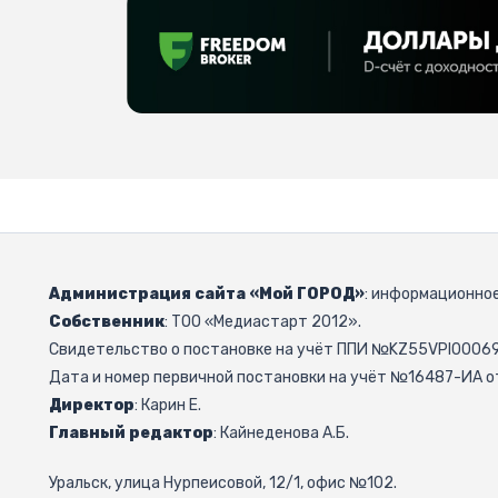
Администрация сайта «Мой ГОРОД»
: информационное
Собственник
: ТОО «Медиастарт 2012».
Свидетельство о постановке на учёт ППИ №KZ55VPI000692
Дата и номер первичной постановки на учёт №16487-ИА от
Директор
: Карин Е.
Главный редактор
: Кайнеденова А.Б.
Уральск, улица Нурпеисовой, 12/1, офис №102.