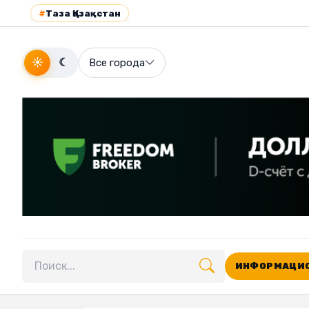
#
Таза Қазақстан
☀
☾
Все города
ИНФОРМАЦИО
Поиск по сайту