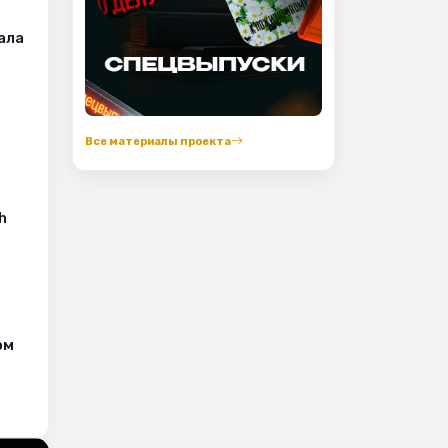
чала
Все материалы проекта
h
ом