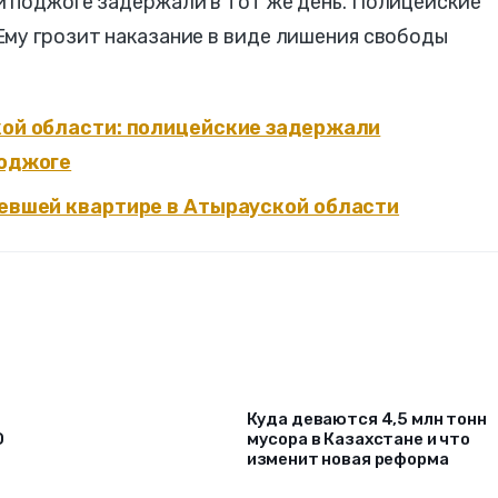
и поджоге задержали в тот же день. Полицейские
Ему грозит наказание в виде лишения свободы
кой области: полицейские задержали
поджоге
ревшей квартире в Атырауской области
Куда деваются 4,5 млн тонн
О
мусора в Казахстане и что
изменит новая реформа