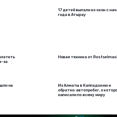
17 детей выпали из окон c на
года в Атырау
платить
Новая техника от Rostselmas
з-за
шли на
Из Алматы в Каппадокию и
обратно: автопробег, о котор
написали по всему миру