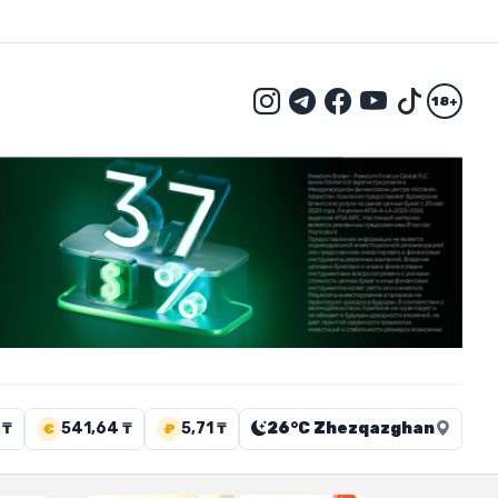
18+
 ₸
541,64 ₸
5,71 ₸
26°C Zhezqazghan
€
₽