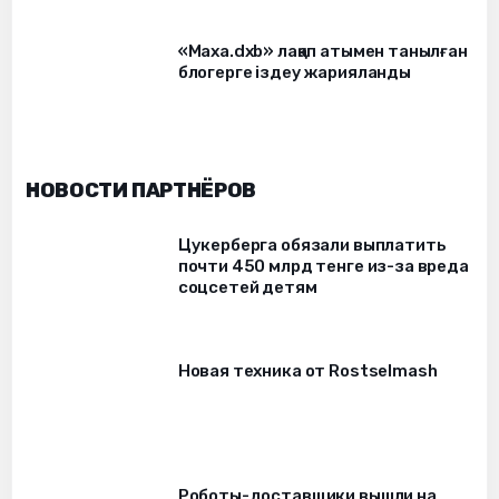
«Маха.dxb» лақап атымен танылған
блогерге іздеу жарияланды
НОВОСТИ ПАРТНЁРОВ
Цукерберга обязали выплатить
почти 450 млрд тенге из-за вреда
соцсетей детям
Новая техника от Rostselmash
Роботы-доставщики вышли на