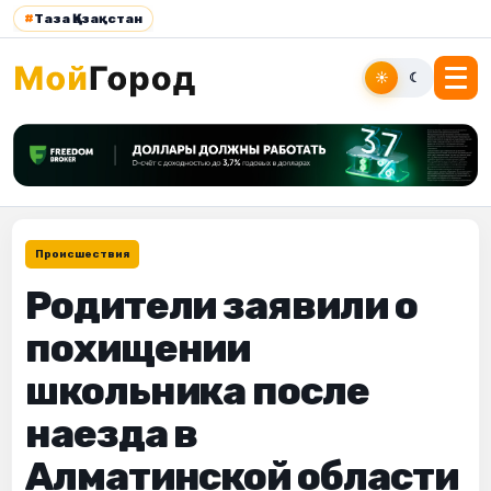
#
Таза Қазақстан
☀
☾
Происшествия
Родители заявили о
похищении
школьника после
наезда в
Алматинской области