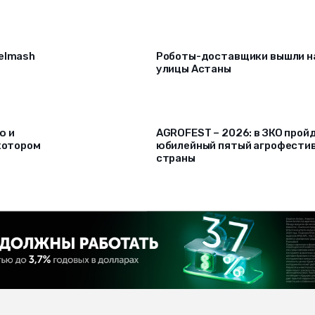
selmash
Роботы-доставщики вышли н
улицы Астаны
ю и
AGROFEST – 2026: в ЗКО прой
 котором
юбилейный пятый агрофести
страны