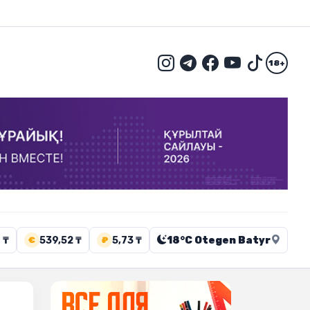
18+
 ₸
539,52 ₸
5,73 ₸
18°C Otegen Batyr
€
₽