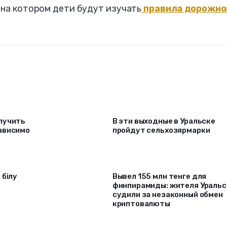
 на котором дети будут изучать
правила дорожно
лучить
В эти выходные в Уральске
ависимо
пройдут сельхозярмарки
 білу
Вывел 155 млн тенге для
финпирамиды: жителя Уральс
судили за незаконный обмен
криптовалюты