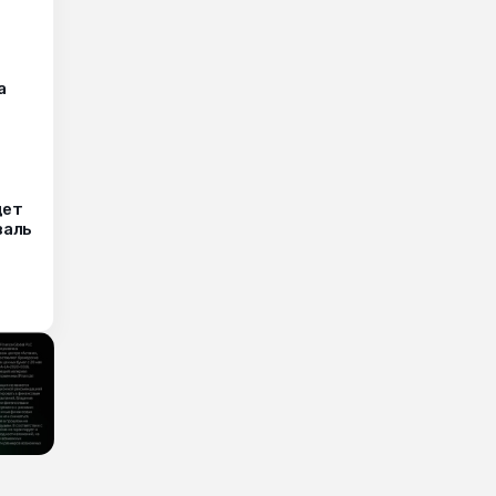
а
дет
валь