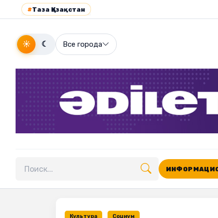
#
Таза Қазақстан
☀
☾
Все города
ИНФОРМАЦИО
Поиск по сайту
Культура
Социум