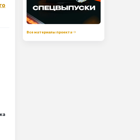
го
Все материалы проекта
ка