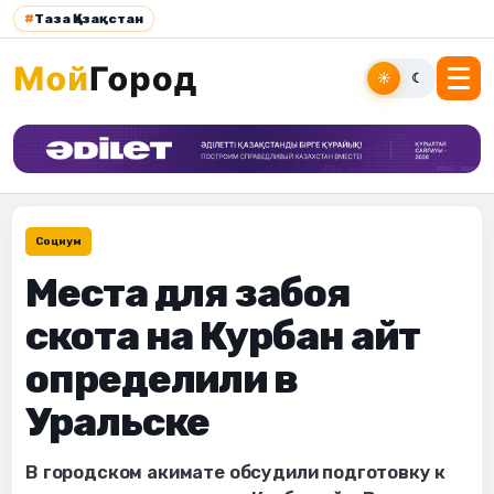
#
Таза Қазақстан
☀
☾
Социум
Места для забоя
скота на Курбан айт
определили в
Уральске
В городском акимате обсудили подготовку к