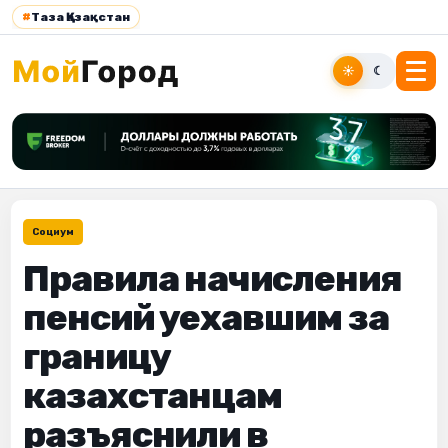
#
Таза Қазақстан
☀
☾
Социум
Правила начисления
пенсий уехавшим за
границу
казахстанцам
разъяснили в