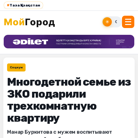
#
Таза Қазақстан
☀
☾
Социум
Многодетной семье из
ЗКО подарили
трехкомнатную
квартиру
Манар Буркитова с мужем воспитывают