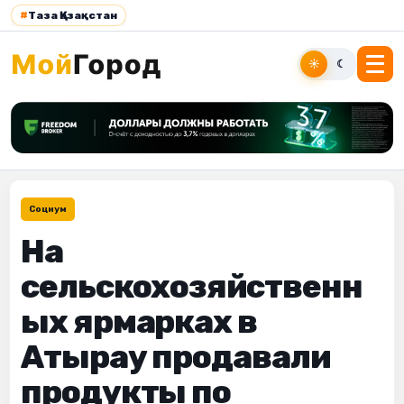
#
Таза Қазақстан
☀
☾
Социум
На
сельскохозяйственн
ых ярмарках в
Атырау продавали
продукты по