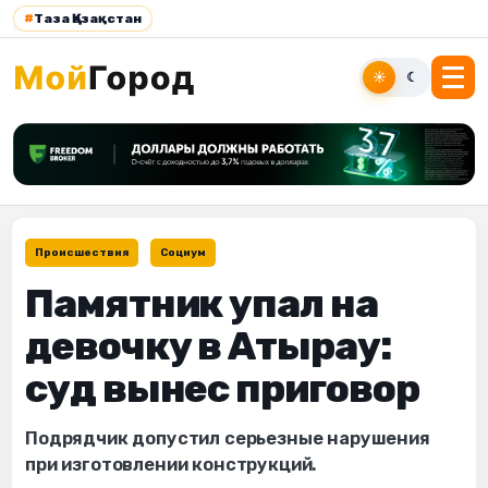
#
Таза Қазақстан
☀
☾
Происшествия
Социум
Памятник упал на
девочку в Атырау:
суд вынес приговор
Подрядчик допустил серьезные нарушения
при изготовлении конструкций.