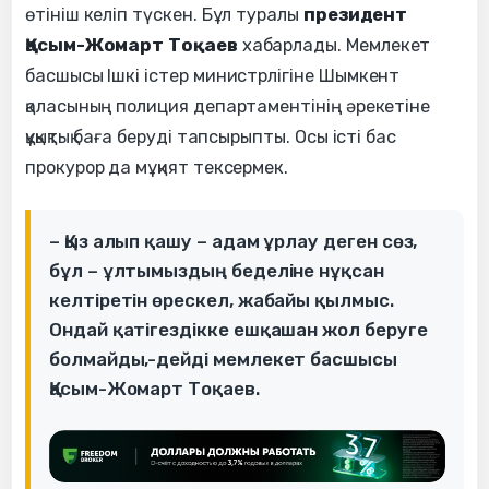
өтініш келіп түскен. Бұл туралы
президент
Қасым-Жомарт Тоқаев
хабарлады. Мемлекет
басшысы Ішкі істер министрлігіне Шымкент
қаласының полиция департаментінің әрекетіне
құқықтық баға беруді тапсырыпты. Осы істі бас
прокурор да мұқият тексермек.
– Қыз алып қашу – адам ұрлау деген сөз,
бұл – ұлтымыздың беделіне нұқсан
келтіретін өрескел, жабайы қылмыс.
Ондай қатігездікке ешқашан жол беруге
болмайды,-дейді мемлекет басшысы
Қасым-Жомарт Тоқаев.