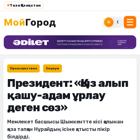
#
Таза Қазақстан
☀
☾
Происшествия
Социум
Президент: «Қыз алып
қашу-адам ұрлау
деген сөз»
Мемлекет басшысы Шымкентте кісі қолынан
қаза тапқан Нұрайдың ісіне қатысты пікір
білдірді.