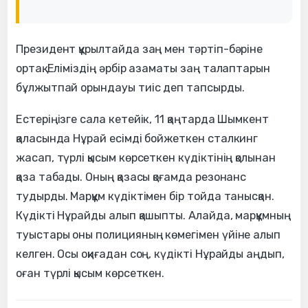
Президент құрылтайда заң мен тәртіп-бәріне
ортақ. Еліміздің әрбір азаматы заң талаптарын
бұлжытпай орындауы тиіс деп тапсырды.
Естеріңізге сала кетейік, 11 қаңтарда Шымкент
қаласында Нұрай есімді бойжеткен сталкинг
жасап, түрлі қысым көрсеткен күдіктінің қолынан
қаза табады. Оның қазасы қоғамда резонанс
тудырды. Марқұм күдіктімен бір тойда танысқан.
Күдікті Нұрайды алып қашыпты. Алайда, марқұмның
туыстары оны полицияның көмегімен үйіне алып
келген. Осы оқиғадан соң, күдікті Нұрайды аңдып,
оған түрлі қысым көрсеткен.