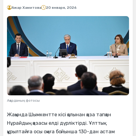
Ажар Хамитова
20 января, 2026
Ақорданың фотосы
Жақында Шымкентте кісі қолынан қаза тапқан
Нұрайдың қазасы елді дүрліктірді. Ұлттық
құрылтайға осы оқиға бойынша 130-дан астам