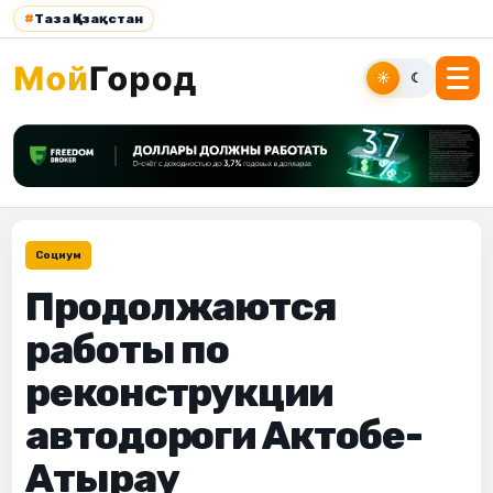
#
Таза Қазақстан
☀
☾
Социум
Продолжаются
работы по
реконструкции
автодороги Актобе-
Атырау