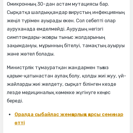
Омикронның 30-дан астам мутациясы бар.
Сырқатқа шалдыққандар вирустың инфекцияның
жеңіл түрімен ауырады екен. Сол себепті олар
ауруханада емделмейді. Аурудың негізгі
симптомдары-жоғары тыныс жолдарының
зақымдануы, мұрынның бітелуі, тамақтың ауыруы
және жөтел болады.
Министрлік тұмауратқан жандармен тығыз
қарым-қатынастан аулақ болу, қолды жиі жуу, үй-
жайларды жиі желдету, сырқат білінген кезде
лезде медициналық көмекке жүгінуге кеңес
береді.
Оралда сыбайлас жемқорлыққа қарсы семинар
өтті