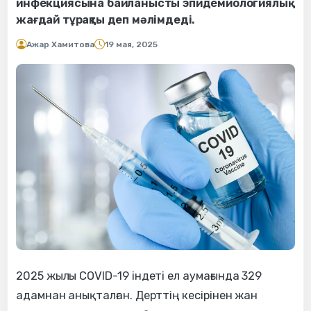
инфекциясына байланысты эпидемиологиялық
жағдай тұрақты деп мәлімдеді.
Ажар Хамитова
19 мая, 2025
2025 жылы COVID-19 індеті ел аумағында 329
адамнан анықталған. Дерттің кесірінен жан