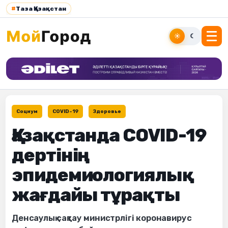
#
Таза Қазақстан
☀
☾
Социум
COVID-19
Здоровье
Қазақстанда COVID-19
дертінің
эпидемиологиялық
жағдайы тұрақты
Денсаулық сақтау министрлігі коронавирус