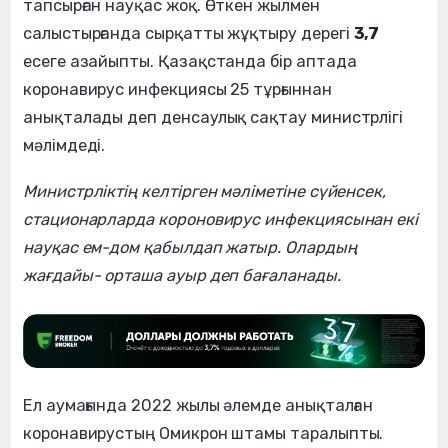
тапсырған науқас жоқ. Өткен жылмен
салыстырғанда сырқатты жұқтыру дерегі
3,7
есеге азайыпты. Қазақстанда бір аптада
коронавирус инфекциясы 25 тұрғыннан
анықталады деп денсаулық сақтау министрлігі
мәлімдеді.
Министрліктің келтірген мәліметіне сүйенсек,
стационарларда короновирус инфекциясынан екі
науқас ем-дом қабылдап жатыр. Олардың
жағдайы- орташа ауыр деп бағаланады.
Ел аумағында 2022 жылы әлемде анықталған
коронавирустың Омикрон штамы таралыпты.