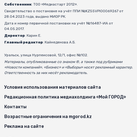
Собственник
: ТОО «Медиастарт 2012».
Свидетельство о постановке на учёт ППИ №KZ55VPI00069267 от
28.04.2023 года, выдано МИОР РК.
Дата и номер первичной постановки на учёт №16487-ИА от
04.05.2017.
Директор
: Карин Е.
Главный редактор
: Кайнеденова А.Б.
Уральск, улица Нурпеисовой, 12/1, офис №102.
Материалы, опубликованные со знаком ®, а также под рубриками
«Новости компаний», «Бизнес» и «Выборы» носят рекламный характер.
Ответственность за них несёт рекламодатель.
Условия использования материалов сайта
Редакционная политика медиахолдинга «Мой ГОРОД»
Контакты
Возрастные ограничения на mgorod.kz
Реклама на сайте