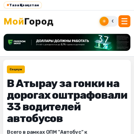
#
Таза Қазақстан
☀
☾
Социум
В Атырау за гонки на
дорогах оштрафовали
33 водителей
автобусов
Всего в рамках ОПМ "Автобус" к