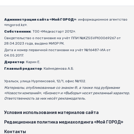
Администрация сайта «Мой ГОРОД»
: информационное агентство
«mgorod.kz».
Собственник
: ТОО «Медиастарт 2012».
Свидетельство о постановке на учёт ППИ №KZ55VPI00069267 от
28.04.2023 года, выдано МИОР РК.
Дата и номер первичной постановки на учёт №16487-ИА от
04.05.2017.
Директор
: Карин Е.
Главный редактор
: Кайнеденова А.Б.
Уральск, улица Нурпеисовой, 12/1, офис №102.
Материалы, опубликованные со знаком ®, а также под рубриками
«Новости компаний», «Бизнес» и «Выборы» носят рекламный характер.
Ответственность за них несёт рекламодатель.
Условия использования материалов сайта
Редакционная политика медиахолдинга «Мой ГОРОД»
Контакты