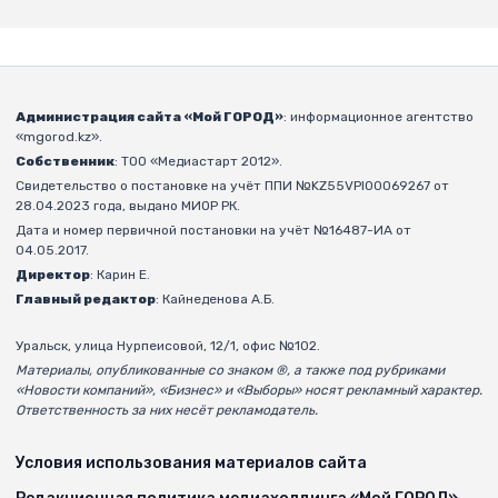
Администрация сайта «Мой ГОРОД»
: информационное агентство
«mgorod.kz».
Собственник
: ТОО «Медиастарт 2012».
Свидетельство о постановке на учёт ППИ №KZ55VPI00069267 от
28.04.2023 года, выдано МИОР РК.
Дата и номер первичной постановки на учёт №16487-ИА от
04.05.2017.
Директор
: Карин Е.
Главный редактор
: Кайнеденова А.Б.
Уральск, улица Нурпеисовой, 12/1, офис №102.
Материалы, опубликованные со знаком ®, а также под рубриками
«Новости компаний», «Бизнес» и «Выборы» носят рекламный характер.
Ответственность за них несёт рекламодатель.
Условия использования материалов сайта